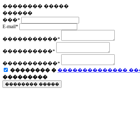
�������� �����
������
���
*
E-mail
*
�����������
*
����������
*
�����������
*
�������� �
�������������� ��
���������
�������� �����