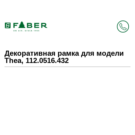
Faber в России больше нет. Зато есть Elica.
Перейти в фирменный магазин Elica
.
Декоративная рамка для модели
Thea, 112.0516.432
Prev
Next