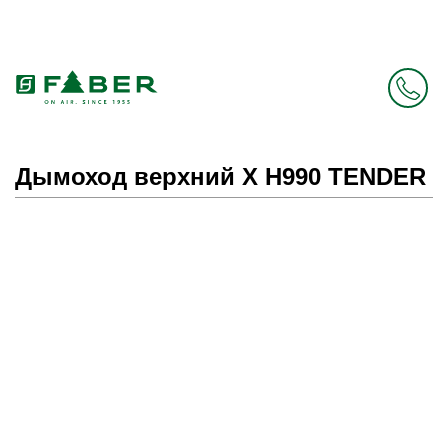
Faber в России больше нет. Зато есть Elica.
Перейти в фирменный магазин Elica
.
Дымоход верхний X H990 TENDER