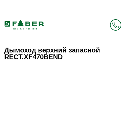
Faber в России больше нет. Зато есть Elica.
Перейти в фирменный магазин Elica
.
Дымоход верхний запасной
RECT.XF470BEND