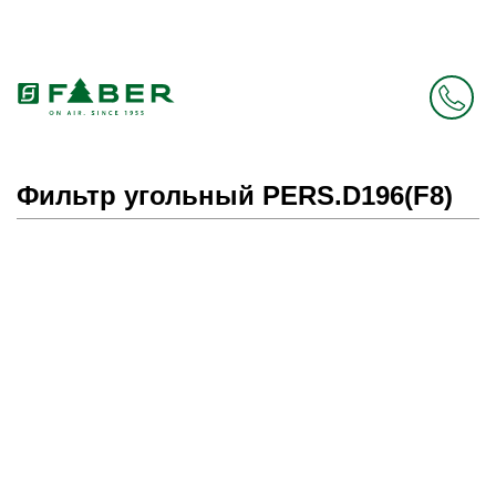
Faber в России больше нет. Зато есть Elica.
Перейти в фирменный магазин Elica
.
Фильтр угольный PERS.D196(F8)
Prev
Next