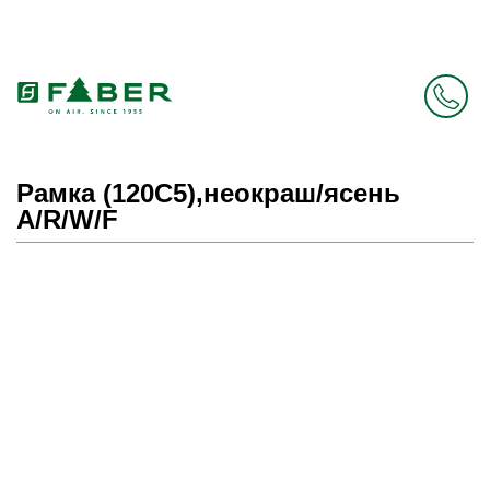
Faber в России больше нет. Зато есть Elica.
Перейти в фирменный магазин Elica
.
Рамка (120С5),неокраш/ясень
A/R/W/F