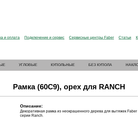
сии больше нет. Зато есть Elica.
Перейти в фирменный
ка и оплата
Подключение и сервис
Сервисные центры Faber
Статьи
К
ЫЕ
УГЛОВЫЕ
КУПОЛЬНЫЕ
БЕЗ КУПОЛА
НАКЛ
Рамка (60С9), орех для RANCH
Описание:
Декоративная рамка из неокрашенного дерева для вытяжек Faber
серии Ranch.