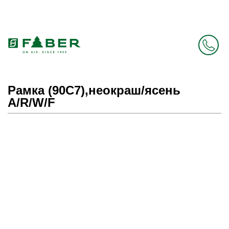
Faber в России больше нет. Зато есть Elica.
Перейти в фирменный магазин Elica
.
Рамка (90С7),неокраш/ясень
A/R/W/F
Prev
Next