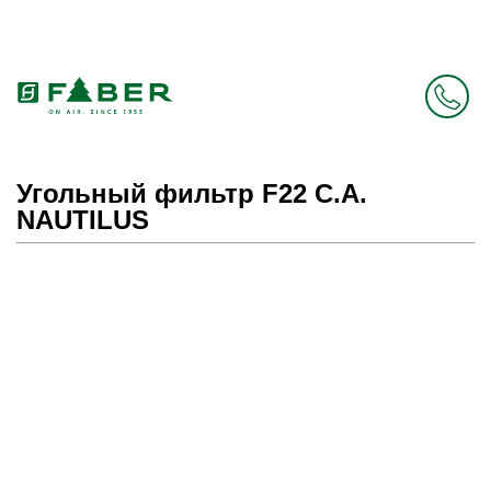
Faber в России больше нет. Зато есть Elica.
Перейти в фирменный магазин Elica
.
Угольный фильтр F22 C.A.
NAUTILUS