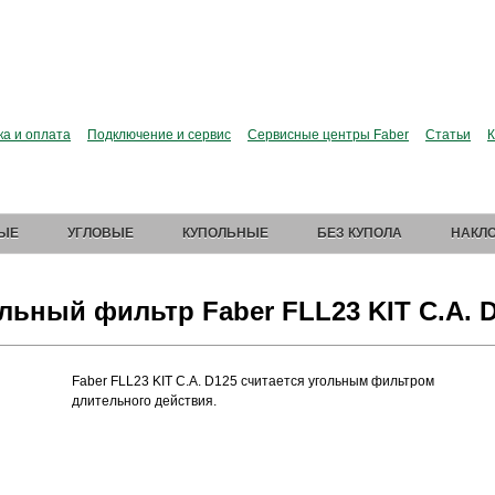
сии больше нет. Зато есть Elica.
Перейти в фирменный
ка и оплата
Подключение и сервис
Сервисные центры Faber
Статьи
К
ЫЕ
УГЛОВЫЕ
КУПОЛЬНЫЕ
БЕЗ КУПОЛА
НАКЛ
льный фильтр Faber FLL23 KIT C.A. 
Faber FLL23 KIT C.A. D125 считается угольным фильтром
длительного действия.