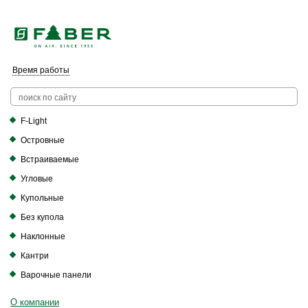
Faber в России больше нет. Зато есть Elica.
Перейти в фирменный магазин Elica
.
Время работы
F-Light
Островные
Встраиваемые
Угловые
Купольные
Без купола
Наклонные
Кантри
Варочные панели
О компании