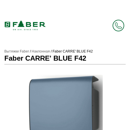
Faber в России больше нет. Зато есть Elica.
Перейти в фирменный магазин Elica
.
Вытяжки Faber
/
Наклонная
/
Faber CARRE' BLUE F42
Faber CARRE' BLUE F42
Prev
Next