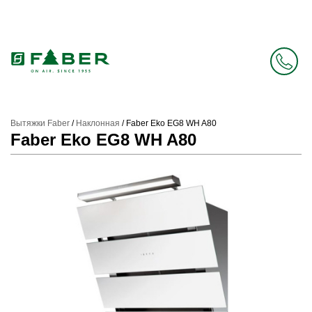
Faber в России больше нет. Зато есть Elica.
Перейти в фирменный магазин Elica
.
Вытяжки Faber
/
Наклонная
/
Faber Eko EG8 WH A80
Faber Eko EG8 WH A80
Prev
Next