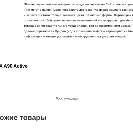
*Все информационные материалы, представленные на Сайте, носят спра
и не могут в полной мере передавать достоверную информацию о свойств
и характеристиках товара, включая цвета, размеры и формы. Фирма-прои
оставляет за собой право на внесение изменений в конструкцию, дизайн 
товара без предварительного уведомления. Перед оформлением Заказа 
должен обратиться к Продавцу для уточнения свойств и характеристик То
информация о товаре указывается в инструкции и на упаковке товара.
X A90 Active
Все отзывы
ожие товары