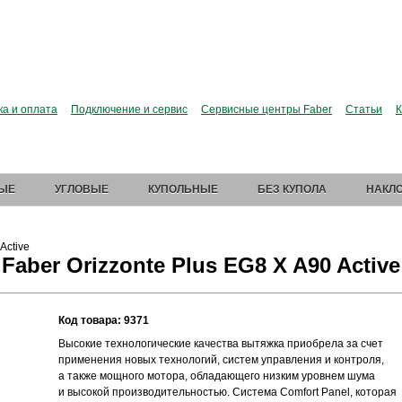
сии больше нет. Зато есть Elica.
Перейти в фирменный
ка и оплата
Подключение и сервис
Сервисные центры Faber
Статьи
К
ЫЕ
УГЛОВЫЕ
КУПОЛЬНЫЕ
БЕЗ КУПОЛА
НАКЛ
Active
Faber Orizzonte Plus EG8 X A90 Active
Код товара: 9371
Высокие технологические качества вытяжка приобрела за счет
применения новых технологий, систем управления и контроля,
а также мощного мотора, обладающего низким уровнем шума
и высокой производительностью. Система Comfort Panel, которая