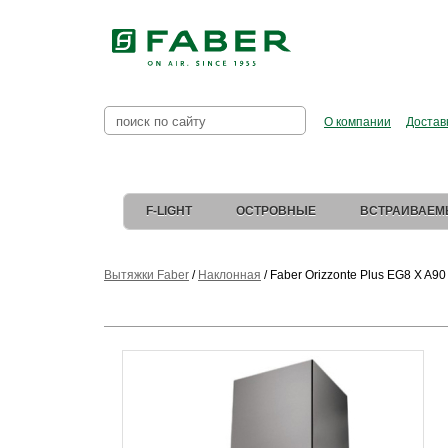
Faber в Рос
О компании
Достав
F-LIGHT
ОСТРОВНЫЕ
ВСТРАИВАЕМ
Вытяжки Faber
/
Наклонная
/
Faber Orizzonte Plus EG8 X A90 