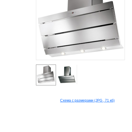
Prev
Nex
Схема с размерами (JPG , 71 кб)