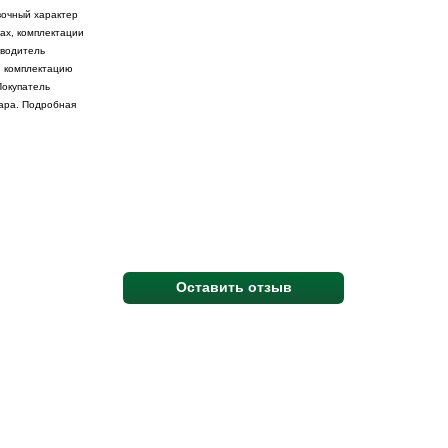
вочный характер
ах, комплектации
зводитель
и комплектацию
Покупатель
вара. Подробная
Оставить отзыв