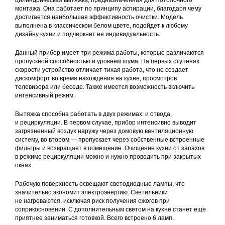
цилиндрическая вытяжка, предназначенная для потолочного
монтажа. Она работает по принципу аспирации, благодаря чему
достигается наибольшая эффективность очистки. Модель
выполнена в классическом белом цвете, подойдет к любому
дизайну кухни и подчеркнет ее индивидуальность.
Данный прибор имеет три режима работы, которые различаются
пропускной способностью и уровнем шума. На первых ступенях
скорости устройство отличает тихая работа, что не создает
дискомфорт во время нахождения на кухне, просмотров
телевизора или беседе. Также имеется возможность включить
интенсивный режим.
Вытяжка способна работать в двух режимах: и отвода,
и рециркуляции. В первом случае, прибор интенсивно выводит
загрязненный воздух наружу через домовую вентиляционную
систему, во втором — пропускает через собственные встроенные
фильтры и возвращает в помещение. Очищение кухни от запахов
в режиме рециркуляции можно и нужно проводить при закрытых
окнах.
Рабочую поверхность освещают светодиодные лампы, что
значительно экономит электроэнергию. Светильники
не нагреваются, исключая риск получения ожогов при
соприкосновении. С дополнительным светом на кухне станет еще
приятнее заниматься готовкой. Всего встроено 6 ламп.