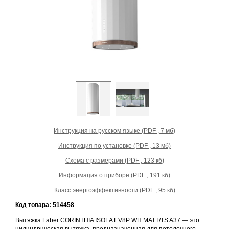
Prev
Next
Инструкция на русском языке (PDF , 7 мб)
Инструкция по установке (PDF , 13 мб)
Схема с размерами (PDF , 123 кб)
Информация о приборе (PDF , 191 кб)
Класс энергоэффективности (PDF , 95 кб)
Код товара: 514458
Вытяжка Faber CORINTHIA ISOLA EV8P WH MATT/TS A37 — это