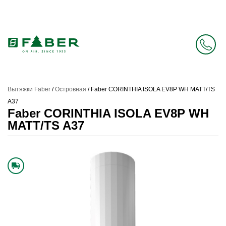
Faber в России больше нет. Зато есть Elica.
Перейти в фирменный магазин Elica
.
Вытяжки Faber
/
Островная
/
Faber CORINTHIA ISOLA EV8P WH MATT/TS
A37
Faber CORINTHIA ISOLA EV8P WH
MATT/TS A37