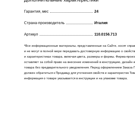
Гарантия, мес
24
Cтрана-производитель
Италия
Артикул
110.0156.713
*Все информационные материалы, представленные на Сайте, носят спра
и не могут в полной мере передавать достоверную информацию о свойств
и характеристиках товара, включая цвета, размеры и формы. Фирма-прои
оставляет за собой право на внесение изменений в конструкцию, дизайн 
товара без предварительного уведомления. Перед оформлением Заказа 
должен обратиться к Продавцу для уточнения свойств и характеристик То
информация о товаре указывается в инструкции и на упаковке товара.