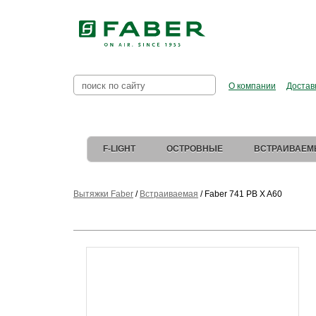
Faber в Рос
О компании
Достав
F-LIGHT
ОСТРОВНЫЕ
ВСТРАИВАЕМ
Вытяжки Faber
/
Встраиваемая
/
Faber 741 PB X A60