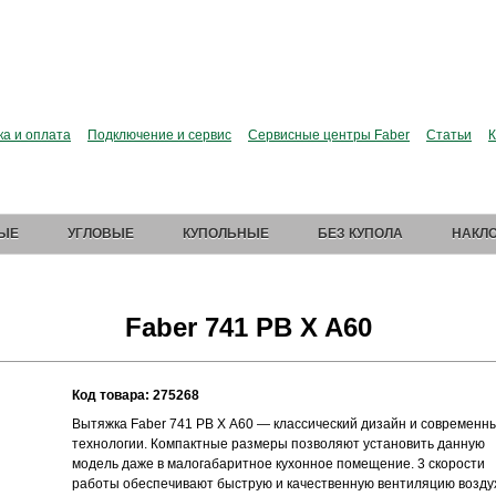
сии больше нет. Зато есть Elica.
Перейти в фирменный
ка и оплата
Подключение и сервис
Сервисные центры Faber
Статьи
К
ЫЕ
УГЛОВЫЕ
КУПОЛЬНЫЕ
БЕЗ КУПОЛА
НАКЛ
Faber 741 PB X A60
Код товара: 275268
Вытяжка Faber 741 PB X A60 — классический дизайн и современн
технологии. Компактные размеры позволяют установить данную
модель даже в малогабаритное кухонное помещение. 3 скорости
работы обеспечивают быструю и качественную вентиляцию возду