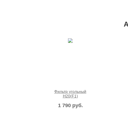
А
Фильтр угольный
H20(F1)
1 790 руб.