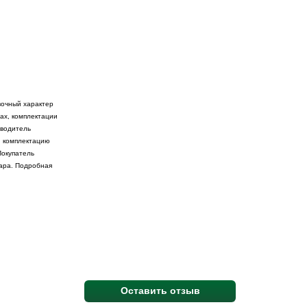
вочный характер
ах, комплектации
зводитель
и комплектацию
Покупатель
вара. Подробная
Оставить отзыв