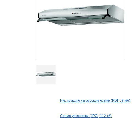
Инструкция на русском языке (PDF , 9 мб)
Схема установки (JPG , 112 кб)