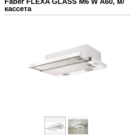
Faber FLEXA GLASS M6 W A60, м/
кассета
Prev
Next