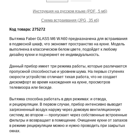
Инструкция на русском языке (PDF , 5 мб)
Схема встраивания (JPG , 35 кб)
Код товара: 275272
Вытяжка Faber GLASS M6 W A60 предназначена для встраивания
в подвесной шкаф, что экономит пространство на кухне. Модель
выполнена в классическом белом цвете, подойдет к любому
дизайну кухни и подчеркнет ее индивидуальность.
Данный прибор имеет три режима работы, которые различаются
пропускной способностью и уровнем шума. На первых ступенях
скорости устройство отличает тихая работа, что не создает
дискомфорт во время нахождения на кухне, просмотров
телевизора или беседе.
Вытяжка способна работать в двух режимах: и отвода,
и рециркуляции. В первом случае, прибор интенсивно выводит
загрязненный воздух наружу через домовую вентиляционную
систему, во втором — пропускает через собственные встроенные
фильтры и возвращает в помещение. Очищение кухни от запахов
в режиме рециркуляции можно и нужно проводить при закрытых
окнах.