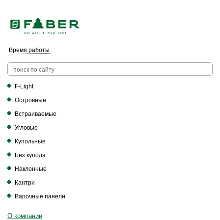
Faber в России больше нет. Зато есть Elica.
Перейти в фирменный магазин Elica
.
Время работы
F-Light
Островные
Встраиваемые
Угловые
Купольные
Без купола
Наклонные
Кантри
Варочные панели
О компании