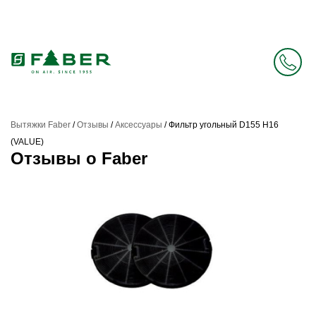
Faber в России больше нет. Зато есть Elica.
Перейти в фирменный магазин Elica
.
Вытяжки Faber
/
Отзывы
/
Аксессуары
/
Фильтр угольный D155 H16
(VALUE)
Отзывы о Faber