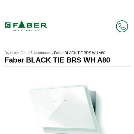
Faber в России больше нет. Зато есть Elica.
Перейти в фирменный магазин Elica
.
Вытяжки Faber
/
Наклонная
/
Faber BLACK TIE BRS WH A80
Faber BLACK TIE BRS WH A80
Prev
Next