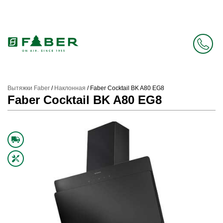
Faber в России больше нет. Зато есть Elica.
Перейти в фирменный магазин Elica
.
Вытяжки Faber
/
Наклонная
/
Faber Cocktail BK A80 EG8
Faber Cocktail BK A80 EG8