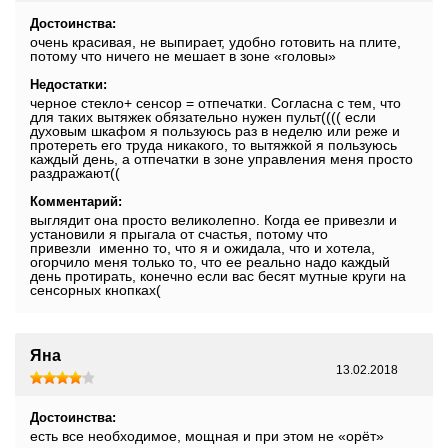
Достоинства:
очень красивая, не выпирает, удобно готовить на плите,
потому что ничего не мешает в зоне «головы»
Недостатки:
черное стекло+ сенсор = отпечатки. Согласна с тем, что
для таких вытяжек обязательно нужен пульт(((( если
духовым шкафом я пользуюсь раз в неделю или реже и
протереть его труда никакого, то вытяжкой я пользуюсь
каждый день, а отпечатки в зоне управления меня просто
раздражают((
Комментарий:
выглядит она просто великолепно. Когда ее привезли и
установили я прыгала от счастья, потому что
привезли именно то, что я и ожидала, что и хотела,
огорчило меня только то, что ее реально надо каждый
день протирать, конечно если вас бесят мутные круги на
сенсорных кнопках(
Яна
13.02.2018
Достоинства:
есть все необходимое, мощная и при этом не «орёт»