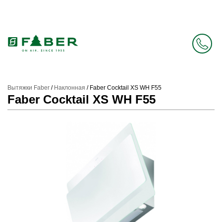
Faber в России больше нет. Зато есть Elica.
Перейти в фирменный магазин Elica
.
Вытяжки Faber
/
Наклонная
/
Faber Cocktail XS WH F55
Faber Cocktail XS WH F55
Prev
Next