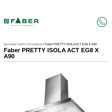
Faber в России больше нет. Зато есть Elica.
Перейти в фирменный магазин Elica
.
Вытяжки Faber
/
Островная
/
Faber PRETTY ISOLA ACT EG8 X A90
Faber PRETTY ISOLA ACT EG8 X
A90