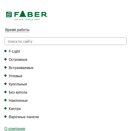
Faber в России больше нет. Зато есть Elica.
Перейти в фирменный магазин Elica
.
Время работы
F-Light
Островные
Встраиваемые
Угловые
Купольные
Без купола
Наклонные
Кантри
Варочные панели
О компании